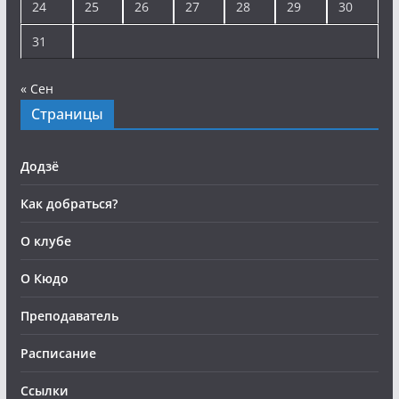
24
25
26
27
28
29
30
31
« Сен
Страницы
Додзё
Как добраться?
О клубе
О Кюдо
Преподаватель
Расписание
Ссылки