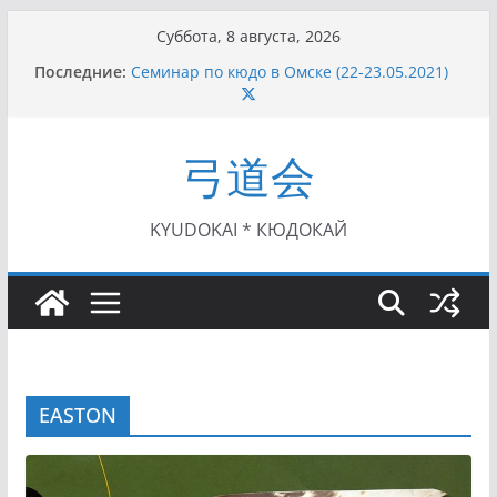
Перейти
Суббота, 8 августа, 2026
к
Последние:
Семинар по кюдо в Омске (22-23.05.2021)
содержимому
Чемпионат Росcии, Дёмино (2-5.09.2021)
II этап Кубка Московской области по Кюдо
/Сейдокан III (01.08.2021)
弓道会
II Кубок Посла Японии в России по Кюдо,
Орёл (25.07.2021)
I этап Кубка Московской области по Кюдо /
Сейдокан II (27.06.2021)
KYUDOKAI * КЮДОКАЙ
EASTON