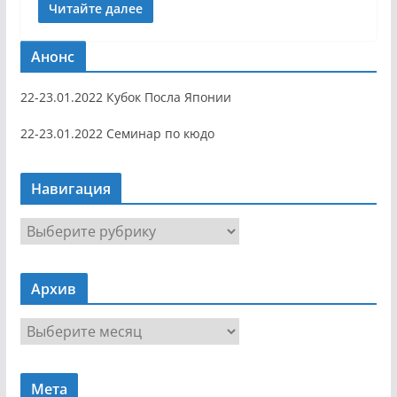
Читайте далее
Анонс
22-23.01.2022 Кубок Посла Японии
22-23.01.2022 Семинар по кюдо
Навигация
Н
а
в
Архив
и
г
А
а
р
ц
х
и
Мета
и