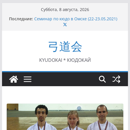
Перейти
Суббота, 8 августа, 2026
к
Последние:
Семинар по кюдо в Омске (22-23.05.2021)
содержимому
Чемпионат Росcии, Дёмино (2-5.09.2021)
II этап Кубка Московской области по Кюдо
/Сейдокан III (01.08.2021)
弓道会
II Кубок Посла Японии в России по Кюдо,
Орёл (25.07.2021)
I этап Кубка Московской области по Кюдо /
Сейдокан II (27.06.2021)
KYUDOKAI * КЮДОКАЙ