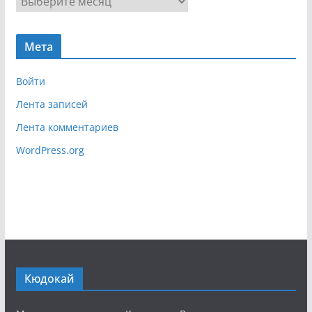
а
р
ц
х
и
Мета
и
я
в
Войти
Лента записей
Лента комментариев
WordPress.org
Кюдокай