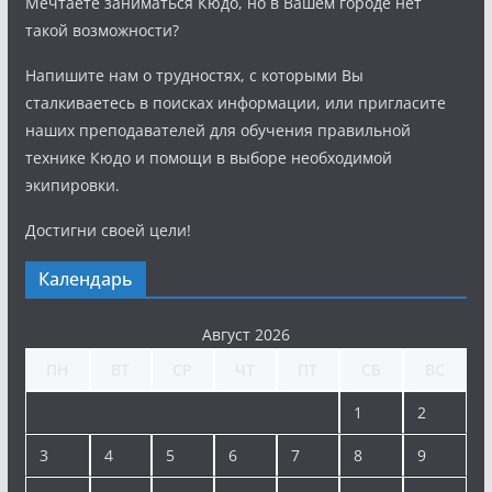
Мечтаете заниматься Кюдо, но в Вашем городе нет
такой возможности?
Напишите нам о трудностях, с которыми Вы
сталкиваетесь в поисках информации, или пригласите
наших преподавателей для обучения правильной
технике Кюдо и помощи в выборе необходимой
экипировки.
Достигни своей цели!
Календарь
Август 2026
ПН
ВТ
СР
ЧТ
ПТ
СБ
ВС
1
2
3
4
5
6
7
8
9