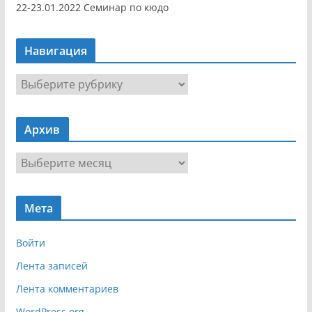
22-23.01.2022 Семинар по кюдо
Навигация
Н
а
в
Архив
и
г
А
а
р
ц
х
и
Мета
и
я
в
Войти
Лента записей
Лента комментариев
WordPress.org