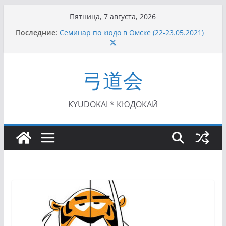
Перейти
Пятница, 7 августа, 2026
к
Последние:
Семинар по кюдо в Омске (22-23.05.2021)
содержимому
Чемпионат Росcии, Дёмино (2-5.09.2021)
II этап Кубка Московской области по Кюдо
/Сейдокан III (01.08.2021)
弓道会
II Кубок Посла Японии в России по Кюдо,
Орёл (25.07.2021)
I этап Кубка Московской области по Кюдо /
Сейдокан II (27.06.2021)
KYUDOKAI * КЮДОКАЙ