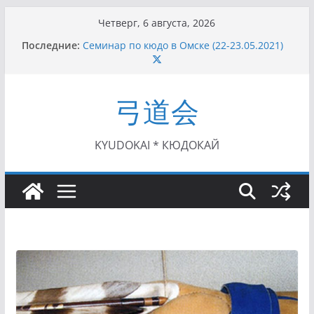
Перейти
Четверг, 6 августа, 2026
к
Последние:
Семинар по кюдо в Омске (22-23.05.2021)
содержимому
Чемпионат Росcии, Дёмино (2-5.09.2021)
II этап Кубка Московской области по Кюдо
/Сейдокан III (01.08.2021)
弓道会
II Кубок Посла Японии в России по Кюдо,
Орёл (25.07.2021)
I этап Кубка Московской области по Кюдо /
Сейдокан II (27.06.2021)
KYUDOKAI * КЮДОКАЙ