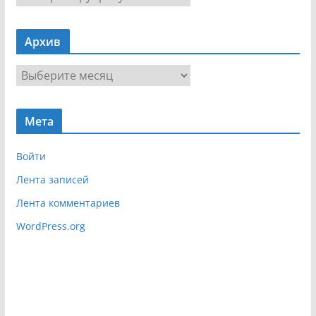
а
в
Архив
и
г
А
а
р
ц
х
и
Мета
и
я
в
Войти
Лента записей
Лента комментариев
WordPress.org