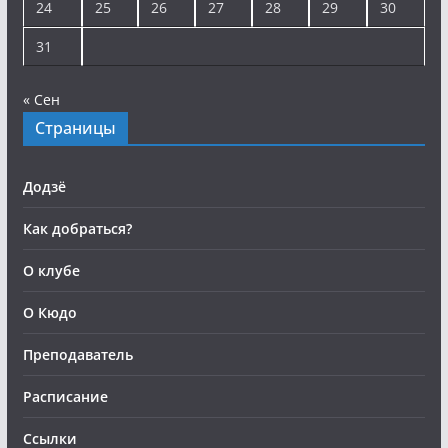
24
25
26
27
28
29
30
31
« Сен
Страницы
Додзё
Как добраться?
О клубе
О Кюдо
Преподаватель
Расписание
Ссылки