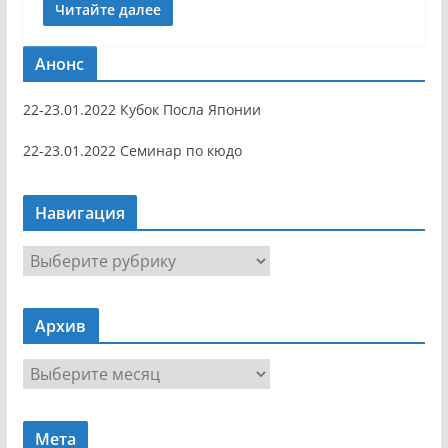
Читайте далее
Анонс
22-23.01.2022 Кубок Посла Японии
22-23.01.2022 Семинар по кюдо
Навигация
Н
а
в
Архив
и
г
А
а
р
ц
х
и
Мета
и