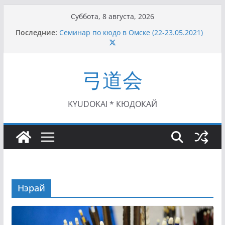
Перейти
Суббота, 8 августа, 2026
к
Последние:
Семинар по кюдо в Омске (22-23.05.2021)
содержимому
Чемпионат Росcии, Дёмино (2-5.09.2021)
II этап Кубка Московской области по Кюдо
/Сейдокан III (01.08.2021)
弓道会
II Кубок Посла Японии в России по Кюдо,
Орёл (25.07.2021)
I этап Кубка Московской области по Кюдо /
Сейдокан II (27.06.2021)
KYUDOKAI * КЮДОКАЙ
Нэрай