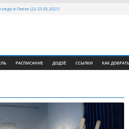
 кюдо в Омске (22-23.05.2021)
Росcии, Дёмино (2-5.09.2021)
ка Московской области по Кюдо /Сейдокан III
осла Японии в России по Кюдо, Орёл
а Московской области по Кюдо /Сейдокан II
ЕЛЬ
РАСПИСАНИЕ
ДОДЗЁ
ССЫЛКИ
КАК ДОБРАТ