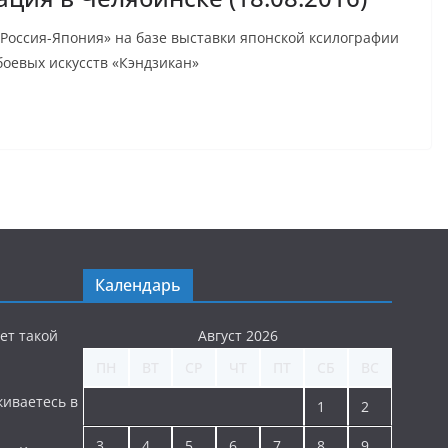
Россия-Япония» на базе выставки японской ксилографии
боевых искусств «Кэндзикан»
Календарь
ет такой
Август 2026
ПН
ВТ
СР
ЧТ
ПТ
СБ
ВС
киваетесь в
1
2
3
4
5
6
7
8
9