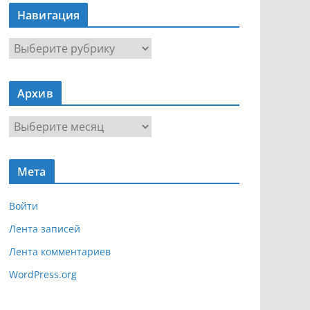
Навигация
Н
а
в
Архив
и
г
А
а
р
ц
х
и
Мета
и
я
в
Войти
Лента записей
Лента комментариев
WordPress.org