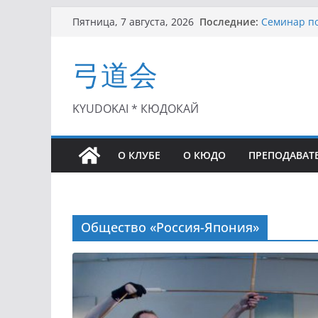
Перейти
Последние:
Семинар по
Пятница, 7 августа, 2026
к
Чемпионат 
II этап Куб
содержимому
弓道会
(01.08.2021)
II Кубок П
(25.07.2021)
I этап Кубк
KYUDOKAI * КЮДОКАЙ
(27.06.2021)
О КЛУБЕ
О КЮДО
ПРЕПОДАВАТ
Общество «Россия-Япония»