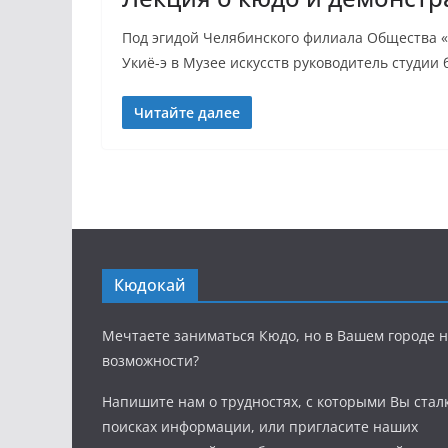
Под эгидой Челябинского филиала Общества «
Укиё-э в Музее искусств руководитель студии 
Читайте далее
Кюдокай
Мечтаете заниматься Кюдо, но в Вашем городе н
возможности?
Напишите нам о трудностях, с которыми Вы стал
поисках информации, или пригласите наших