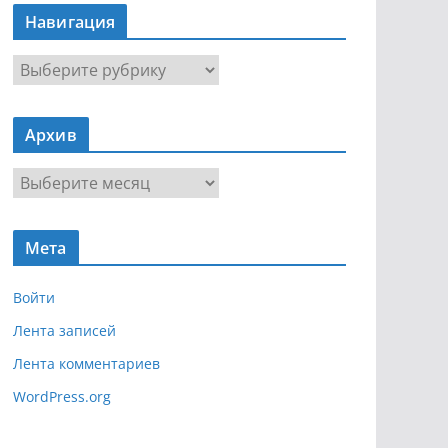
Навигация
Н
а
в
Архив
и
г
А
а
р
ц
х
и
Мета
и
я
в
Войти
Лента записей
Лента комментариев
WordPress.org