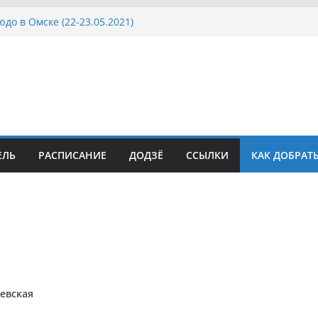
до в Омске (22-23.05.2021)
cии, Дёмино (2-5.09.2021)
 Московской области по Кюдо /Сейдокан III
а Японии в России по Кюдо, Орёл
Московской области по Кюдо /Сейдокан II
ЕЛЬ
РАСПИСАНИЕ
ДОДЗЁ
ССЫЛКИ
КАК ДОБРАТ
еевская