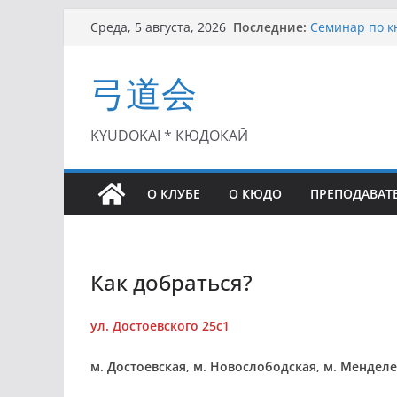
Перейти
Последние:
Семинар по кю
Среда, 5 августа, 2026
к
Чемпионат Рос
II этап Кубка
содержимому
弓道会
(01.08.2021)
II Кубок Посл
(25.07.2021)
I этап Кубка 
KYUDOKAI * КЮДОКАЙ
(27.06.2021)
О КЛУБЕ
О КЮДО
ПРЕПОДАВАТ
Как добраться?
ул. Достоевского 25с1
м. Достоевская, м. Новослободская, м. Мендел