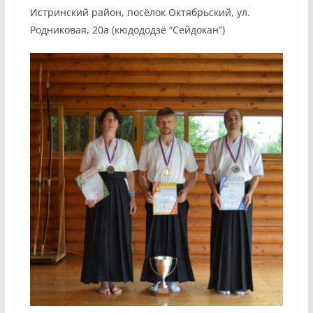
Истринский район, посёлок Октябрьский, ул.
Родниковая, 20а (кюдододзё “Сейдокан”)