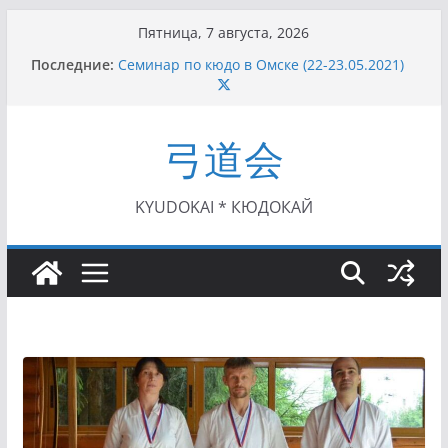
Перейти
Пятница, 7 августа, 2026
к
Последние:
Семинар по кюдо в Омске (22-23.05.2021)
содержимому
Чемпионат Росcии, Дёмино (2-5.09.2021)
II этап Кубка Московской области по Кюдо
/Сейдокан III (01.08.2021)
弓道会
II Кубок Посла Японии в России по Кюдо,
Орёл (25.07.2021)
I этап Кубка Московской области по Кюдо /
Сейдокан II (27.06.2021)
KYUDOKAI * КЮДОКАЙ