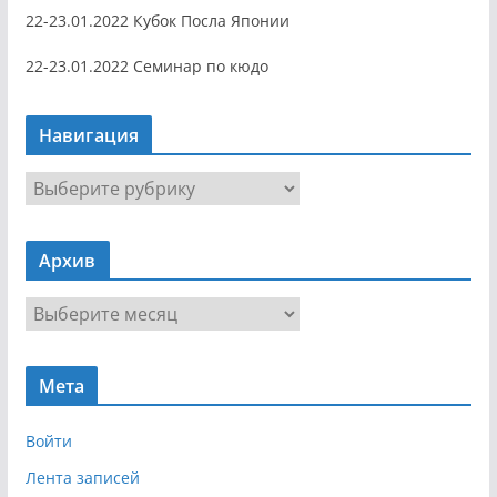
22-23.01.2022 Кубок Посла Японии
22-23.01.2022 Семинар по кюдо
Навигация
Н
а
в
Архив
и
г
А
а
р
ц
х
и
Мета
и
я
в
Войти
Лента записей