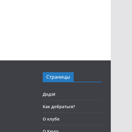
Страницы
Додзё
Как добраться?
О клубе
О Кюдо