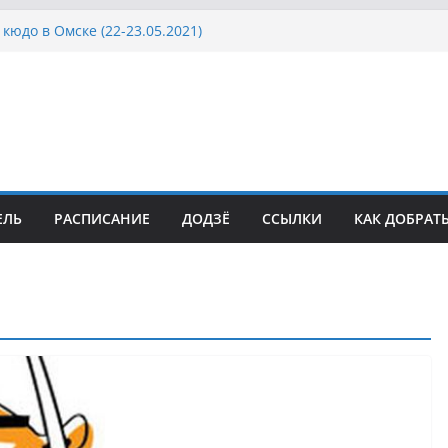
кюдо в Омске (22-23.05.2021)
осcии, Дёмино (2-5.09.2021)
ка Московской области по Кюдо /Сейдокан III
сла Японии в России по Кюдо, Орёл
а Московской области по Кюдо /Сейдокан II
ЕЛЬ
РАСПИСАНИЕ
ДОДЗЁ
ССЫЛКИ
КАК ДОБРАТ