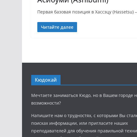
Первая базовая позиция в Хассэцу (Hassetsu) –
Читайте далее
Кюдокай
Мечтаете заниматься Кюдо, но в Вашем городе н
возможности?
Напишите нам о трудностях, с которыми Вы стал
поисках информации, или пригласите наших
преподавателей для обучения правильной техни