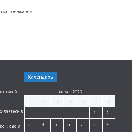
 постановка ног.
Календарь
ет такой
Август 2026
ПН
ВТ
СР
ЧТ
ПТ
СБ
ВС
киваетесь в
1
2
3
4
5
6
7
8
9
ке Кюдо и