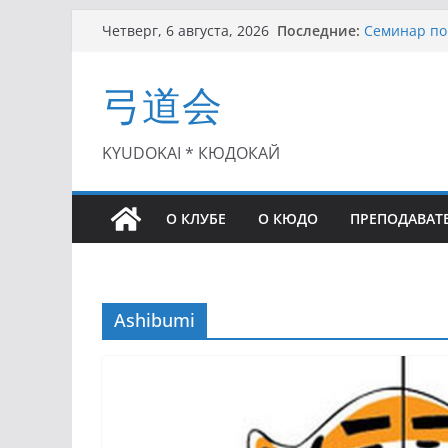
Перейти
Последние:
Семинар по 
Четверг, 6 августа, 2026
к
Чемпионат Р
II этап Куб
содержимому
弓道会
(01.08.2021)
II Кубок По
(25.07.2021)
I этап Кубк
KYUDOKAI * КЮДОКАЙ
(27.06.2021)
О КЛУБЕ
О КЮДО
ПРЕПОДАВАТ
Ashibumi