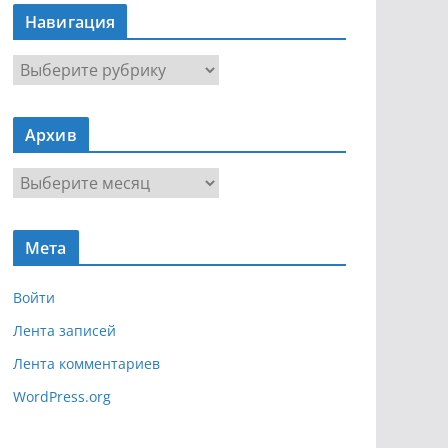
Навигация
Н
а
в
Архив
и
г
А
а
р
ц
х
и
Мета
и
я
в
Войти
Лента записей
Лента комментариев
WordPress.org