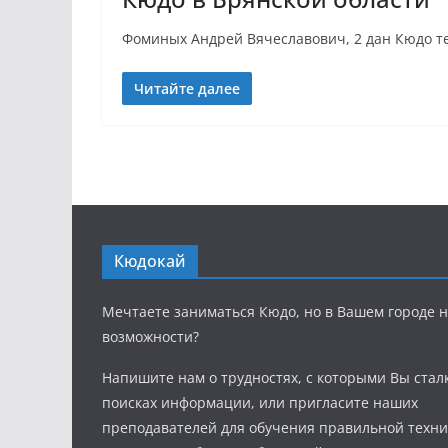
Фоминых Андрей Вячеславович, 2 дан Кюдо тел.
Читайте далее
Кюдокай
Мечтаете заниматься Кюдо, но в Вашем городе н
возможности?
Напишите нам о трудностях, с которыми Вы стал
поисках информации, или пригласите наших
преподавателей для обучения правильной техни