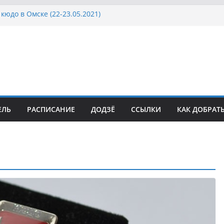
кюдо в Омске (22-23.05.2021)
осcии, Дёмино (2-5.09.2021)
ка Московской области по Кюдо /Сейдокан III
сла Японии в России по Кюдо, Орёл
а Московской области по Кюдо /Сейдокан II
ЕЛЬ
РАСПИСАНИЕ
ДОДЗЁ
ССЫЛКИ
КАК ДОБРАТ