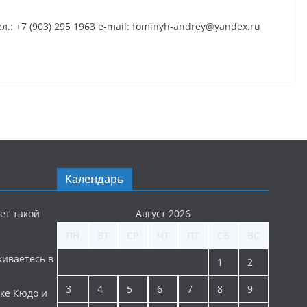
: +7 (903) 295 1963 e-mail: fominyh-andrey@yandex.ru
Календарь
ет такой
Август 2026
ПН
ВТ
СР
ЧТ
ПТ
СБ
ВС
киваетесь в
1
2
3
4
5
6
7
8
9
ке Кюдо и