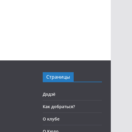
Страницы
Додзё
Как добраться?
О клубе
О Кюдо