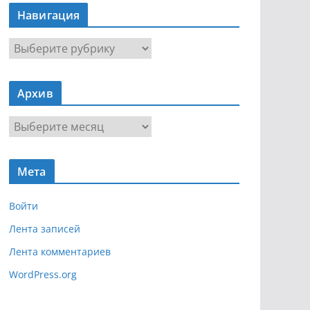
Навигация
Н
а
в
Архив
и
г
А
а
р
ц
х
и
Мета
и
я
в
Войти
Лента записей
Лента комментариев
WordPress.org