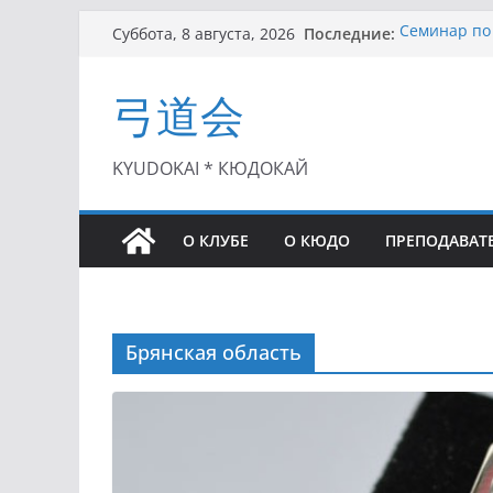
Перейти
Последние:
Семинар по 
Суббота, 8 августа, 2026
к
Чемпионат Р
II этап Куб
содержимому
弓道会
(01.08.2021)
II Кубок По
(25.07.2021)
I этап Кубк
KYUDOKAI * КЮДОКАЙ
(27.06.2021)
О КЛУБЕ
О КЮДО
ПРЕПОДАВАТ
Брянская область