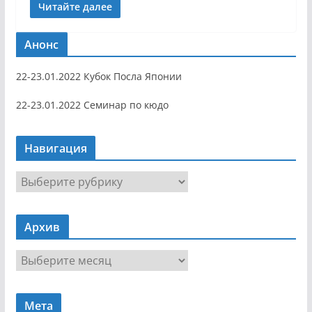
Читайте далее
Анонс
22-23.01.2022 Кубок Посла Японии
22-23.01.2022 Семинар по кюдо
Навигация
Н
а
в
Архив
и
г
А
а
р
ц
х
и
Мета
и