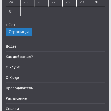
24
25
26
27
28
29
30
31
« Сен
Страницы
Додзё
Как добраться?
О клубе
О Кюдо
Преподаватель
Расписание
Ссылки