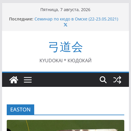
Перейти
Пятница, 7 августа, 2026
к
Последние:
Семинар по кюдо в Омске (22-23.05.2021)
содержимому
Чемпионат Росcии, Дёмино (2-5.09.2021)
II этап Кубка Московской области по Кюдо
/Сейдокан III (01.08.2021)
弓道会
II Кубок Посла Японии в России по Кюдо,
Орёл (25.07.2021)
I этап Кубка Московской области по Кюдо /
Сейдокан II (27.06.2021)
KYUDOKAI * КЮДОКАЙ
EASTON