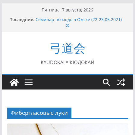
Перейти
Пятница, 7 августа, 2026
к
Последние:
Семинар по кюдо в Омске (22-23.05.2021)
содержимому
Чемпионат Росcии, Дёмино (2-5.09.2021)
II этап Кубка Московской области по Кюдо
/Сейдокан III (01.08.2021)
弓道会
II Кубок Посла Японии в России по Кюдо,
Орёл (25.07.2021)
I этап Кубка Московской области по Кюдо /
Сейдокан II (27.06.2021)
KYUDOKAI * КЮДОКАЙ
Фибергласовые луки