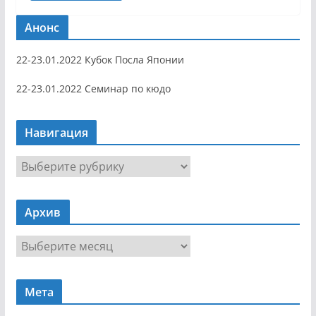
Анонс
22-23.01.2022 Кубок Посла Японии
22-23.01.2022 Семинар по кюдо
Навигация
Н
а
в
Архив
и
г
А
а
р
ц
х
и
Мета
и
я
в