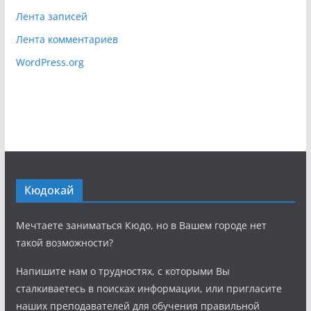
Лента записей
Лента комментариев
WordPress.org
Кюдокай
Мечтаете заниматься Кюдо, но в Вашем городе нет
такой возможности?
Напишите нам о трудностях, с которыми Вы
сталкиваетесь в поисках информации, или пригласите
наших преподавателей для обучения правильной