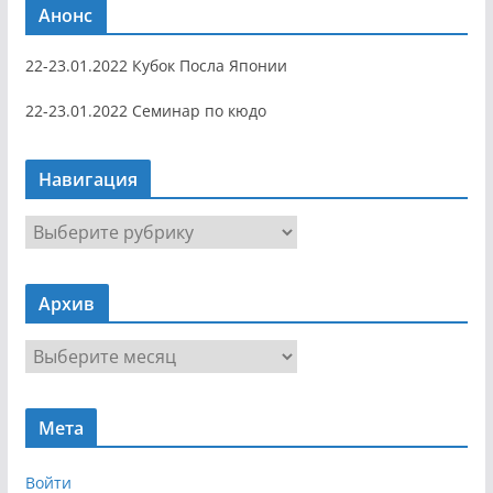
Анонс
22-23.01.2022 Кубок Посла Японии
22-23.01.2022 Семинар по кюдо
Навигация
Н
а
в
Архив
и
г
А
а
р
ц
х
и
Мета
и
я
в
Войти