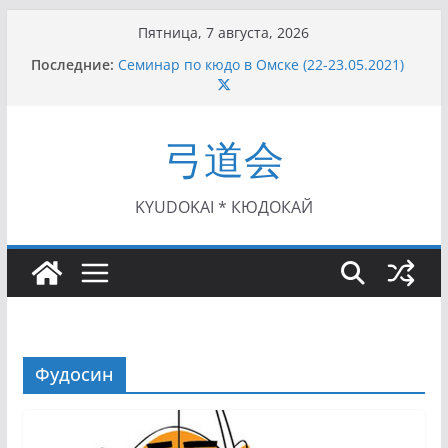
Перейти
Пятница, 7 августа, 2026
к
Последние:
Семинар по кюдо в Омске (22-23.05.2021)
содержимому
Чемпионат Росcии, Дёмино (2-5.09.2021)
II этап Кубка Московской области по Кюдо
/Сейдокан III (01.08.2021)
弓道会
II Кубок Посла Японии в России по Кюдо,
Орёл (25.07.2021)
I этап Кубка Московской области по Кюдо /
Сейдокан II (27.06.2021)
KYUDOKAI * КЮДОКАЙ
Фудосин