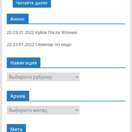
Читайте далее
Анонс
22-23.01.2022 Кубок Посла Японии
22-23.01.2022 Семинар по кюдо
Навигация
Н
а
в
Архив
и
г
А
а
р
ц
х
и
Мета
и