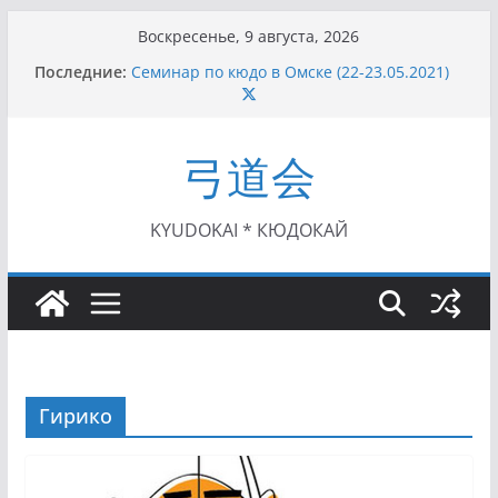
Перейти
Воскресенье, 9 августа, 2026
к
Последние:
Семинар по кюдо в Омске (22-23.05.2021)
содержимому
Чемпионат Росcии, Дёмино (2-5.09.2021)
II этап Кубка Московской области по Кюдо
/Сейдокан III (01.08.2021)
弓道会
II Кубок Посла Японии в России по Кюдо,
Орёл (25.07.2021)
I этап Кубка Московской области по Кюдо /
Сейдокан II (27.06.2021)
KYUDOKAI * КЮДОКАЙ
Гирико