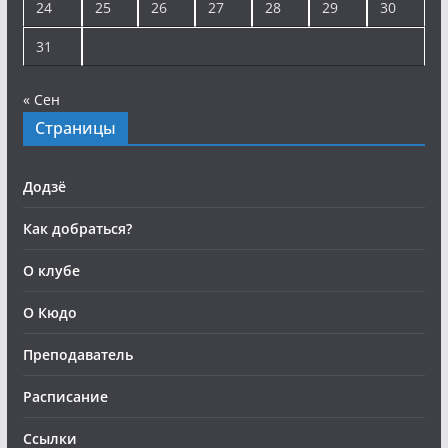
24
25
26
27
28
29
30
31
« Сен
Страницы
Додзё
Как добраться?
О клубе
О Кюдо
Преподаватель
Расписание
Ссылки