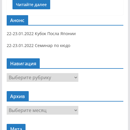
Читайте далее
Анонс
22-23.01.2022 Кубок Посла Японии
22-23.01.2022 Семинар по кюдо
Навигация
Н
а
в
Архив
и
г
А
а
р
ц
х
и
Мета