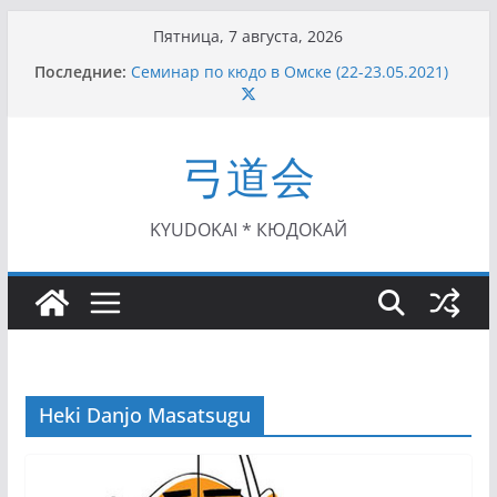
Перейти
Пятница, 7 августа, 2026
к
Последние:
Семинар по кюдо в Омске (22-23.05.2021)
содержимому
Чемпионат Росcии, Дёмино (2-5.09.2021)
II этап Кубка Московской области по Кюдо
/Сейдокан III (01.08.2021)
弓道会
II Кубок Посла Японии в России по Кюдо,
Орёл (25.07.2021)
I этап Кубка Московской области по Кюдо /
Сейдокан II (27.06.2021)
KYUDOKAI * КЮДОКАЙ
Heki Danjo Masatsugu