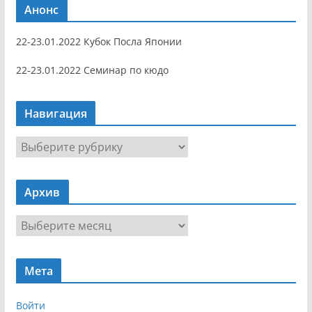
Анонс
22-23.01.2022 Кубок Посла Японии
22-23.01.2022 Семинар по кюдо
Навигация
Н
а
в
Архив
и
г
А
а
р
ц
х
и
Мета
и
я
в
Войти