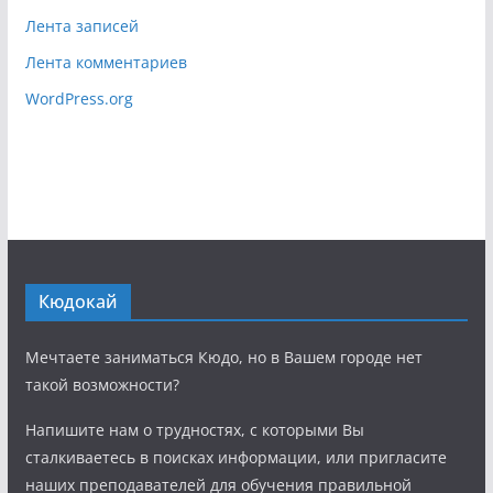
Лента записей
Лента комментариев
WordPress.org
Кюдокай
Мечтаете заниматься Кюдо, но в Вашем городе нет
такой возможности?
Напишите нам о трудностях, с которыми Вы
сталкиваетесь в поисках информации, или пригласите
наших преподавателей для обучения правильной