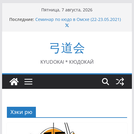
Перейти
Пятница, 7 августа, 2026
к
Последние:
Семинар по кюдо в Омске (22-23.05.2021)
содержимому
Чемпионат Росcии, Дёмино (2-5.09.2021)
II этап Кубка Московской области по Кюдо
/Сейдокан III (01.08.2021)
弓道会
II Кубок Посла Японии в России по Кюдо,
Орёл (25.07.2021)
I этап Кубка Московской области по Кюдо /
Сейдокан II (27.06.2021)
KYUDOKAI * КЮДОКАЙ
Хэки рю