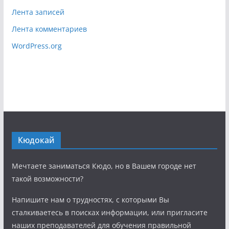
Лента записей
Лента комментариев
WordPress.org
Кюдокай
Мечтаете заниматься Кюдо, но в Вашем городе нет
такой возможности?
Напишите нам о трудностях, с которыми Вы
сталкиваетесь в поисках информации, или пригласите
наших преподавателей для обучения правильной