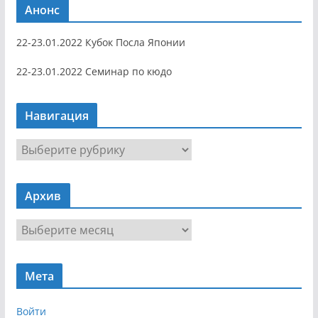
Анонс
22-23.01.2022 Кубок Посла Японии
22-23.01.2022 Семинар по кюдо
Навигация
Н
а
в
Архив
и
г
А
а
р
ц
х
и
Мета
и
я
в
Войти