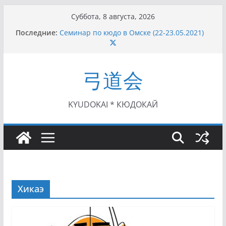
Перейти
Суббота, 8 августа, 2026
к
Последние:
Семинар по кюдо в Омске (22-23.05.2021)
содержимому
Чемпионат Росcии, Дёмино (2-5.09.2021)
II этап Кубка Московской области по Кюдо
/Сейдокан III (01.08.2021)
弓道会
II Кубок Посла Японии в России по Кюдо,
Орёл (25.07.2021)
I этап Кубка Московской области по Кюдо /
Сейдокан II (27.06.2021)
KYUDOKAI * КЮДОКАЙ
Хикаэ