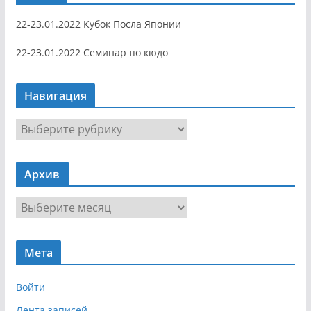
22-23.01.2022 Кубок Посла Японии
22-23.01.2022 Семинар по кюдо
Навигация
Н
а
в
Архив
и
г
А
а
р
ц
х
и
Мета
и
я
в
Войти
Лента записей