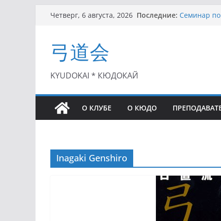
Перейти
Последние:
Семинар по 
Четверг, 6 августа, 2026
к
Чемпионат Р
II этап Куб
содержимому
弓道会
(01.08.2021)
II Кубок По
(25.07.2021)
I этап Кубк
KYUDOKAI * КЮДОКАЙ
(27.06.2021)
О КЛУБЕ
О КЮДО
ПРЕПОДАВАТ
Inagaki Genshiro