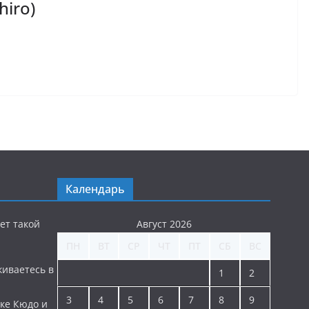
hiro)
Календарь
ет такой
Август 2026
ПН
ВТ
СР
ЧТ
ПТ
СБ
ВС
киваетесь в
1
2
3
4
5
6
7
8
9
ке Кюдо и