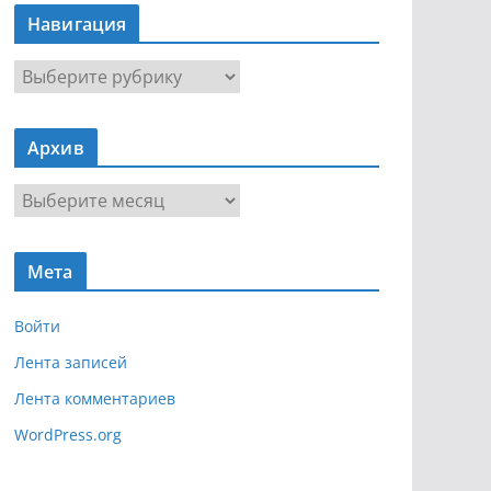
Навигация
Н
а
в
Архив
и
г
А
а
р
ц
х
и
Мета
и
я
в
Войти
Лента записей
Лента комментариев
WordPress.org