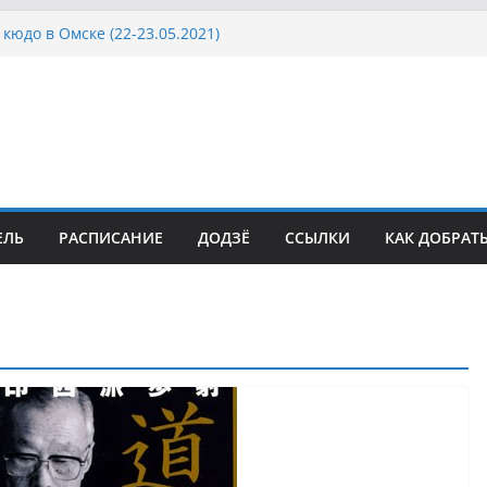
кюдо в Омске (22-23.05.2021)
осcии, Дёмино (2-5.09.2021)
ка Московской области по Кюдо /Сейдокан III
сла Японии в России по Кюдо, Орёл
а Московской области по Кюдо /Сейдокан II
ЕЛЬ
РАСПИСАНИЕ
ДОДЗЁ
ССЫЛКИ
КАК ДОБРАТ