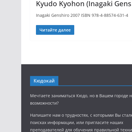
Kyudo Kyohon (Inagaki Gens
Inagaki Genshiro 2007 ISBN 978-4-88574-631-4
Читайте далее
Кюдокай
Мечтаете заниматься Кюдо, но в Вашем городе н
возможности?
Напишите нам о трудностях, с которыми Вы стал
поисках информации, или пригласите наших
преподавателей для обучения правильной техни