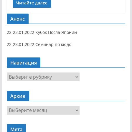
Читайте далее
Анонс
22-23.01.2022 Кубок Посла Японии
22-23.01.2022 Семинар по кюдо
Навигация
Н
а
в
Архив
и
г
А
а
р
ц
х
и
Мета
и