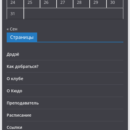
24
25
26
27
28
29
30
31
« Сен
Страницы
Додзё
Как добраться?
О клубе
О Кюдо
Преподаватель
Расписание
Ссылки