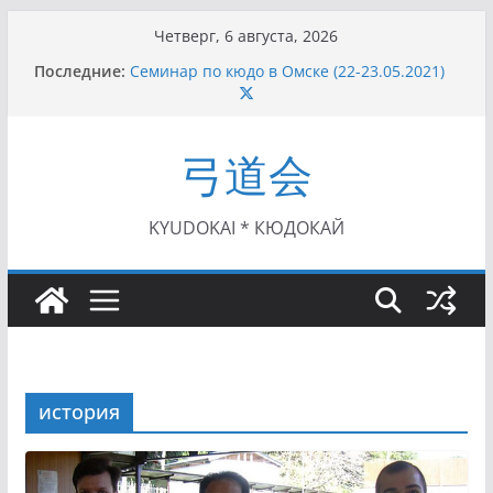
Перейти
Четверг, 6 августа, 2026
к
Последние:
Семинар по кюдо в Омске (22-23.05.2021)
содержимому
Чемпионат Росcии, Дёмино (2-5.09.2021)
II этап Кубка Московской области по Кюдо
/Сейдокан III (01.08.2021)
弓道会
II Кубок Посла Японии в России по Кюдо,
Орёл (25.07.2021)
I этап Кубка Московской области по Кюдо /
Сейдокан II (27.06.2021)
KYUDOKAI * КЮДОКАЙ
история