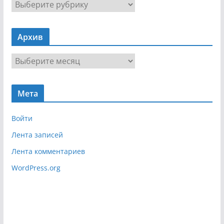
Н
а
в
Архив
и
г
А
а
р
ц
х
и
Мета
и
я
в
Войти
Лента записей
Лента комментариев
WordPress.org