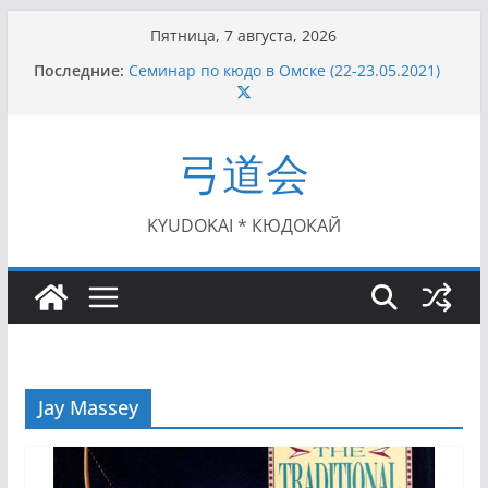
Перейти
Пятница, 7 августа, 2026
к
Последние:
Семинар по кюдо в Омске (22-23.05.2021)
содержимому
Чемпионат Росcии, Дёмино (2-5.09.2021)
II этап Кубка Московской области по Кюдо
/Сейдокан III (01.08.2021)
弓道会
II Кубок Посла Японии в России по Кюдо,
Орёл (25.07.2021)
I этап Кубка Московской области по Кюдо /
Сейдокан II (27.06.2021)
KYUDOKAI * КЮДОКАЙ
Jay Massey