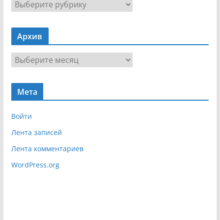
Н
а
в
Архив
и
г
А
а
р
ц
х
и
Мета
и
я
в
Войти
Лента записей
Лента комментариев
WordPress.org