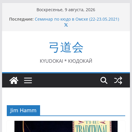
Перейти
Воскресенье, 9 августа, 2026
к
Последние:
Семинар по кюдо в Омске (22-23.05.2021)
содержимому
Чемпионат Росcии, Дёмино (2-5.09.2021)
II этап Кубка Московской области по Кюдо
/Сейдокан III (01.08.2021)
弓道会
II Кубок Посла Японии в России по Кюдо,
Орёл (25.07.2021)
I этап Кубка Московской области по Кюдо /
Сейдокан II (27.06.2021)
KYUDOKAI * КЮДОКАЙ
Jim Hamm