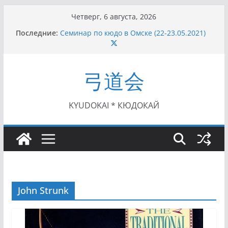
Перейти
Четверг, 6 августа, 2026
к
Последние:
Семинар по кюдо в Омске (22-23.05.2021)
содержимому
Чемпионат Росcии, Дёмино (2-5.09.2021)
II этап Кубка Московской области по Кюдо
/Сейдокан III (01.08.2021)
弓道会
II Кубок Посла Японии в России по Кюдо,
Орёл (25.07.2021)
I этап Кубка Московской области по Кюдо /
Сейдокан II (27.06.2021)
KYUDOKAI * КЮДОКАЙ
John Strunk