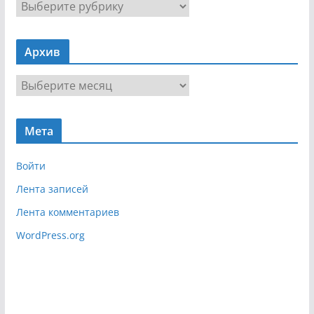
Н
а
в
Архив
и
г
А
а
р
ц
х
и
Мета
и
я
в
Войти
Лента записей
Лента комментариев
WordPress.org