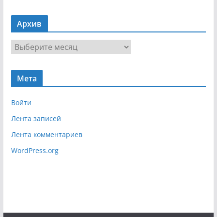
а
в
Архив
и
г
А
а
р
ц
х
и
Мета
и
я
в
Войти
Лента записей
Лента комментариев
WordPress.org