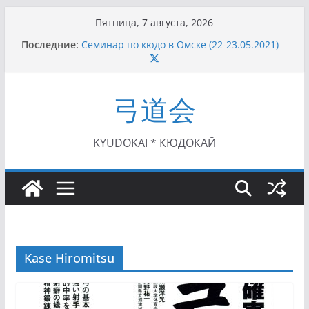
Перейти
Пятница, 7 августа, 2026
к
Последние:
Семинар по кюдо в Омске (22-23.05.2021)
содержимому
Чемпионат Росcии, Дёмино (2-5.09.2021)
II этап Кубка Московской области по Кюдо
/Сейдокан III (01.08.2021)
弓道会
II Кубок Посла Японии в России по Кюдо,
Орёл (25.07.2021)
I этап Кубка Московской области по Кюдо /
Сейдокан II (27.06.2021)
KYUDOKAI * КЮДОКАЙ
Kase Hiromitsu