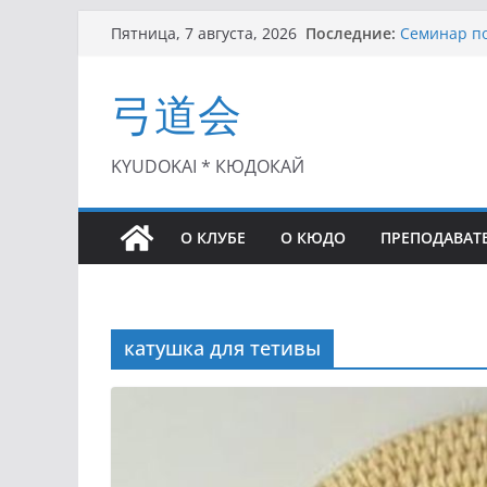
Перейти
Последние:
Семинар по
Пятница, 7 августа, 2026
к
Чемпионат 
II этап Куб
содержимому
弓道会
(01.08.2021)
II Кубок П
(25.07.2021)
I этап Кубк
KYUDOKAI * КЮДОКАЙ
(27.06.2021)
О КЛУБЕ
О КЮДО
ПРЕПОДАВАТ
катушка для тетивы