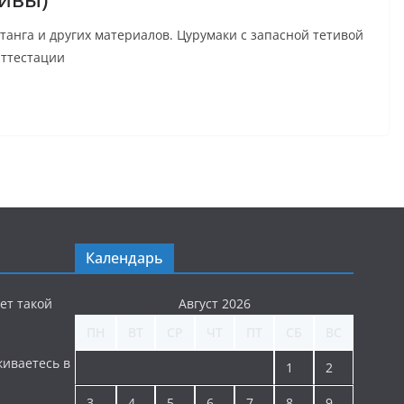
отанга и других материалов. Цурумаки с запасной тетивой
аттестации
Календарь
ет такой
Август 2026
ПН
ВТ
СР
ЧТ
ПТ
СБ
ВС
киваетесь в
1
2
3
4
5
6
7
8
9