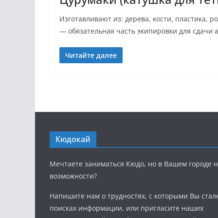
Изготавливают из: дерева, кости, пластика, р
— обязательная часть экипировки для сдачи 
Читайте далее
Кюдокай
Мечтаете заниматься Кюдо, но в Вашем городе н
возможности?
Напишите нам о трудностях, с которыми Вы стал
поисках информации, или пригласите наших