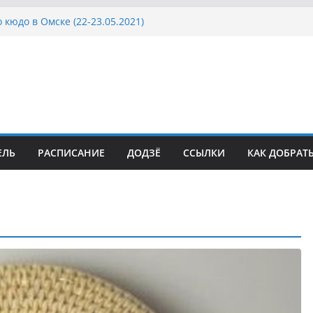
 кюдо в Омске (22-23.05.2021)
Росcии, Дёмино (2-5.09.2021)
ка Московской области по Кюдо /Сейдокан III
осла Японии в России по Кюдо, Орёл
а Московской области по Кюдо /Сейдокан II
ЕЛЬ
РАСПИСАНИЕ
ДОДЗЁ
ССЫЛКИ
КАК ДОБРАТ