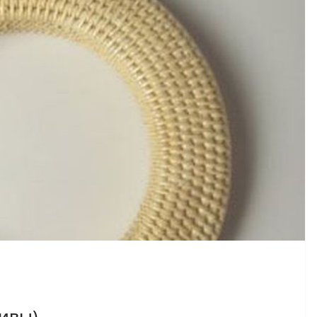
тивы)