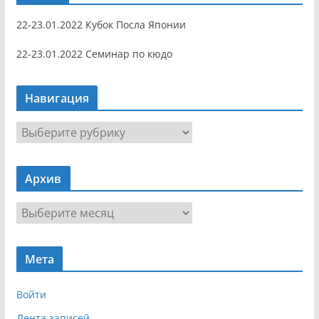
22-23.01.2022 Кубок Посла Японии
22-23.01.2022 Семинар по кюдо
Навигация
Н
а
в
Архив
и
г
А
а
р
ц
х
и
Мета
и
я
в
Войти
Лента записей