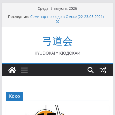
Перейти
Среда, 5 августа, 2026
к
Последние:
Семинар по кюдо в Омске (22-23.05.2021)
содержимому
Чемпионат Росcии, Дёмино (2-5.09.2021)
II этап Кубка Московской области по Кюдо
/Сейдокан III (01.08.2021)
弓道会
II Кубок Посла Японии в России по Кюдо,
Орёл (25.07.2021)
I этап Кубка Московской области по Кюдо /
Сейдокан II (27.06.2021)
KYUDOKAI * КЮДОКАЙ
Коко