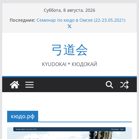
Перейти
Суббота, 8 августа, 2026
к
Последние:
Семинар по кюдо в Омске (22-23.05.2021)
содержимому
Чемпионат Росcии, Дёмино (2-5.09.2021)
II этап Кубка Московской области по Кюдо
/Сейдокан III (01.08.2021)
弓道会
II Кубок Посла Японии в России по Кюдо,
Орёл (25.07.2021)
I этап Кубка Московской области по Кюдо /
Сейдокан II (27.06.2021)
KYUDOKAI * КЮДОКАЙ
кюдо.рф