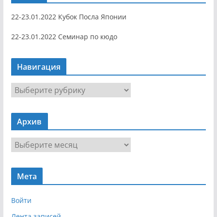
22-23.01.2022 Кубок Посла Японии
22-23.01.2022 Семинар по кюдо
Навигация
Н
а
в
Архив
и
г
А
а
р
ц
х
и
Мета
и
я
в
Войти
Лента записей