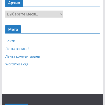
Архив
и
г
А
а
р
ц
х
и
Мета
и
я
в
Войти
Лента записей
Лента комментариев
WordPress.org