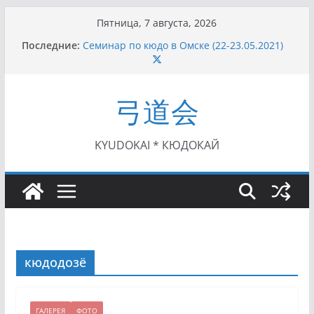
Перейти
Пятница, 7 августа, 2026
к
Последние:
Семинар по кюдо в Омске (22-23.05.2021)
содержимому
Чемпионат Росcии, Дёмино (2-5.09.2021)
II этап Кубка Московской области по Кюдо
/Сейдокан III (01.08.2021)
弓道会
II Кубок Посла Японии в России по Кюдо,
Орёл (25.07.2021)
I этап Кубка Московской области по Кюдо /
Сейдокан II (27.06.2021)
KYUDOKAI * КЮДОКАЙ
кюдодозё
ГАЛЕРЕЯ
ФОТО