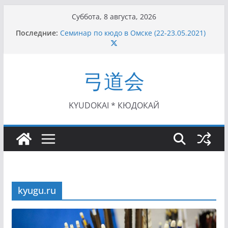
Перейти
Суббота, 8 августа, 2026
к
Последние:
Семинар по кюдо в Омске (22-23.05.2021)
содержимому
Чемпионат Росcии, Дёмино (2-5.09.2021)
II этап Кубка Московской области по Кюдо
/Сейдокан III (01.08.2021)
弓道会
II Кубок Посла Японии в России по Кюдо,
Орёл (25.07.2021)
I этап Кубка Московской области по Кюдо /
Сейдокан II (27.06.2021)
KYUDOKAI * КЮДОКАЙ
kyugu.ru