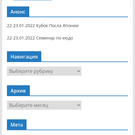
Анонс
22-23.01.2022 Кубок Посла Японии
22-23.01.2022 Семинар по кюдо
Навигация
Н
а
в
Архив
и
г
А
а
р
ц
х
и
Мета
и
я
в