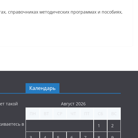
ах, справочниках методических программах и пособиях,
Календарь
ет такой
Август 2026
ПН
ВТ
СР
ЧТ
ПТ
СБ
ВС
киваетесь в
1
2
3
4
5
6
7
8
9