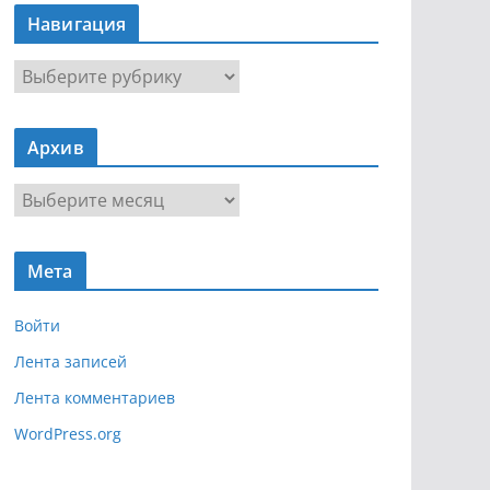
Навигация
Н
а
в
Архив
и
г
А
а
р
ц
х
и
Мета
и
я
в
Войти
Лента записей
Лента комментариев
WordPress.org