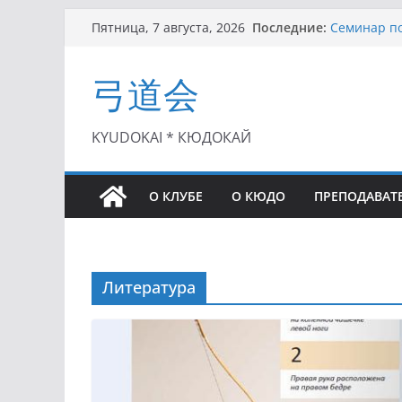
Перейти
Последние:
Семинар по
Пятница, 7 августа, 2026
к
Чемпионат 
II этап Куб
содержимому
弓道会
(01.08.2021)
II Кубок П
(25.07.2021)
I этап Кубк
KYUDOKAI * КЮДОКАЙ
(27.06.2021)
О КЛУБЕ
О КЮДО
ПРЕПОДАВАТ
Литература