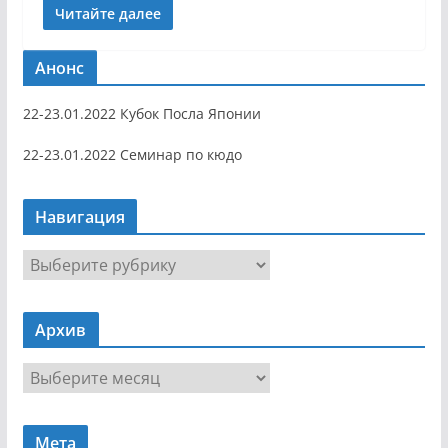
Читайте далее
Анонс
22-23.01.2022 Кубок Посла Японии
22-23.01.2022 Семинар по кюдо
Навигация
Н
а
в
Архив
и
г
А
а
р
ц
х
и
Мета