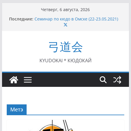
Перейти
Четверг, 6 августа, 2026
к
Последние:
Семинар по кюдо в Омске (22-23.05.2021)
содержимому
Чемпионат Росcии, Дёмино (2-5.09.2021)
II этап Кубка Московской области по Кюдо
/Сейдокан III (01.08.2021)
弓道会
II Кубок Посла Японии в России по Кюдо,
Орёл (25.07.2021)
I этап Кубка Московской области по Кюдо /
Сейдокан II (27.06.2021)
KYUDOKAI * КЮДОКАЙ
Метэ