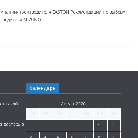
компании-производителя EASTON Рекомендации по выбору
изводителя MIZUNO
Календарь
ет такой
Август 2026
ПН
ВТ
СР
ЧТ
ПТ
СБ
ВС
киваетесь в
1
2
3
4
5
6
7
8
9