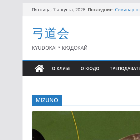
Перейти
Последние:
Семинар по
Пятница, 7 августа, 2026
к
Чемпионат 
II этап Куб
содержимому
弓道会
(01.08.2021)
II Кубок П
(25.07.2021)
I этап Кубк
KYUDOKAI * КЮДОКАЙ
(27.06.2021)
О КЛУБЕ
О КЮДО
ПРЕПОДАВАТ
MIZUNO