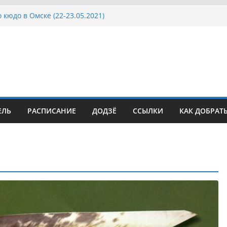
 кюдо в Омске (22-23.05.2021)
Росcии, Дёмино (2-5.09.2021)
ка Московской области по Кюдо /Сейдокан III
осла Японии в России по Кюдо, Орёл
а Московской области по Кюдо /Сейдокан II
ЕЛЬ
РАСПИСАНИЕ
ДОДЗЁ
ССЫЛКИ
КАК ДОБРАТ