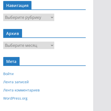
Навигация
Н
а
в
Архив
и
г
А
а
р
ц
х
и
Мета
и
я
в
Войти
Лента записей
Лента комментариев
WordPress.org