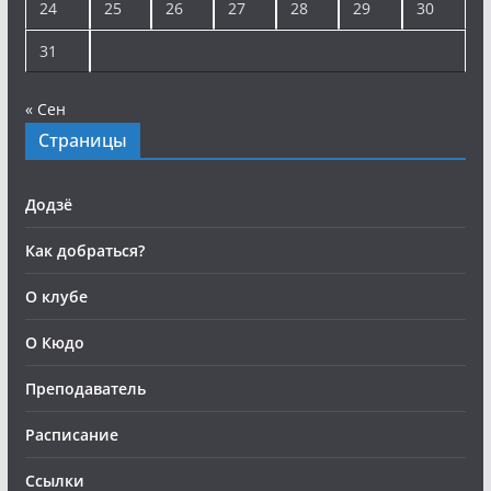
24
25
26
27
28
29
30
31
« Сен
Страницы
Додзё
Как добраться?
О клубе
О Кюдо
Преподаватель
Расписание
Ссылки