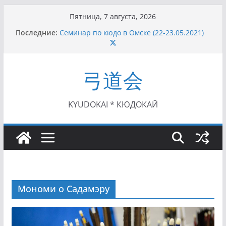
Перейти
Пятница, 7 августа, 2026
к
Последние:
Семинар по кюдо в Омске (22-23.05.2021)
содержимому
Чемпионат Росcии, Дёмино (2-5.09.2021)
II этап Кубка Московской области по Кюдо
/Сейдокан III (01.08.2021)
弓道会
II Кубок Посла Японии в России по Кюдо,
Орёл (25.07.2021)
I этап Кубка Московской области по Кюдо /
Сейдокан II (27.06.2021)
KYUDOKAI * КЮДОКАЙ
Мономи о Садамэру