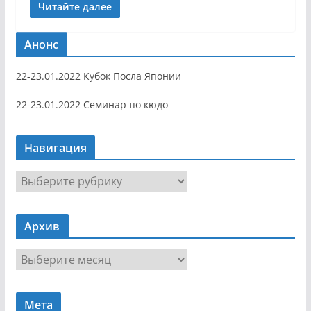
Читайте далее
Анонс
22-23.01.2022 Кубок Посла Японии
22-23.01.2022 Семинар по кюдо
Навигация
Н
а
в
Архив
и
г
А
а
р
ц
х
и
Мета
и