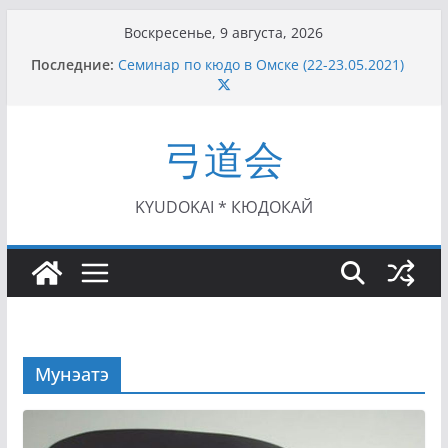
Перейти
Воскресенье, 9 августа, 2026
к
Последние:
Семинар по кюдо в Омске (22-23.05.2021)
содержимому
Чемпионат Росcии, Дёмино (2-5.09.2021)
II этап Кубка Московской области по Кюдо
/Сейдокан III (01.08.2021)
弓道会
II Кубок Посла Японии в России по Кюдо,
Орёл (25.07.2021)
I этап Кубка Московской области по Кюдо /
Сейдокан II (27.06.2021)
KYUDOKAI * КЮДОКАЙ
Мунэатэ