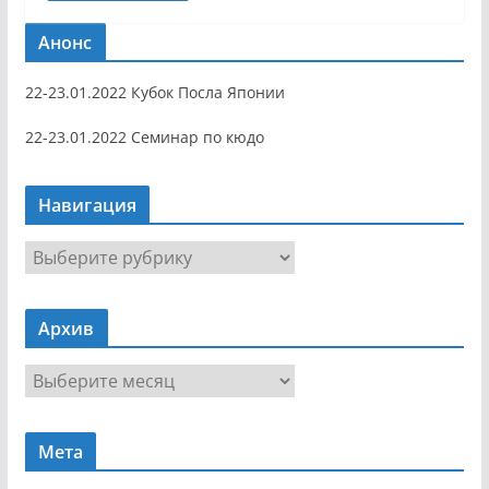
Анонс
22-23.01.2022 Кубок Посла Японии
22-23.01.2022 Семинар по кюдо
Навигация
Н
а
в
Архив
и
г
А
а
р
ц
х
и
Мета
и
я
в