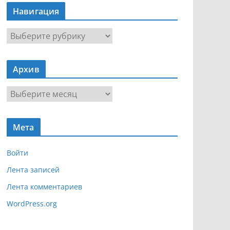
Навигация
Н
а
в
Архив
и
г
А
а
р
ц
х
и
Мета
и
я
в
Войти
Лента записей
Лента комментариев
WordPress.org