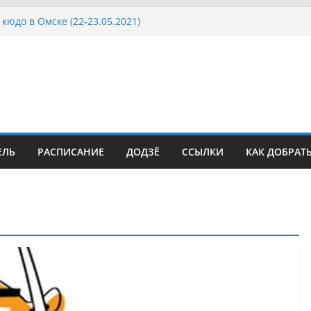
кюдо в Омске (22-23.05.2021)
осcии, Дёмино (2-5.09.2021)
ка Московской области по Кюдо /Сейдокан III
сла Японии в России по Кюдо, Орёл
а Московской области по Кюдо /Сейдокан II
ЕЛЬ
РАСПИСАНИЕ
ДОДЗЁ
ССЫЛКИ
КАК ДОБРАТ