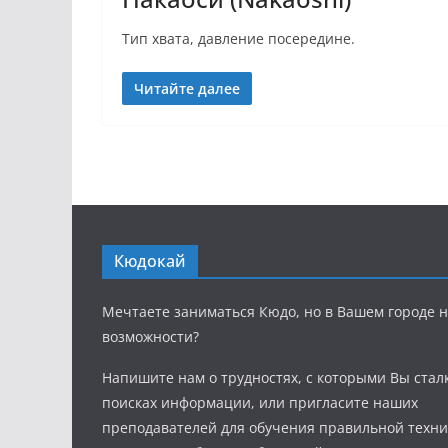
Тип хвата, давление посередине.
Читайте далее
Кюдокай
Мечтаете заниматься Кюдо, но в Вашем городе н
возможности?
Напишите нам о трудностях, с которыми Вы стал
поисках информации, или пригласите наших
преподавателей для обучения правильной техни