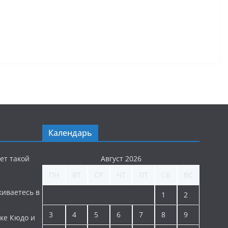
Календарь
ет такой
Август 2026
ПН
ВТ
СР
ЧТ
ПТ
СБ
ВС
киваетесь в
1
2
3
4
5
6
7
8
9
ке Кюдо и