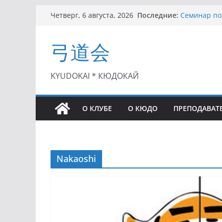
Перейти
Последние:
Семинар по 
Четверг, 6 августа, 2026
к
Чемпионат Р
II этап Куб
содержимому
弓道会
(01.08.2021)
II Кубок По
(25.07.2021)
I этап Кубк
KYUDOKAI * КЮДОКАЙ
(27.06.2021)
О КЛУБЕ
О КЮДО
ПРЕПОДАВАТ
Nakaoshi