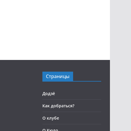
Страницы
Додзё
Как добраться?
О клубе
О Кюдо