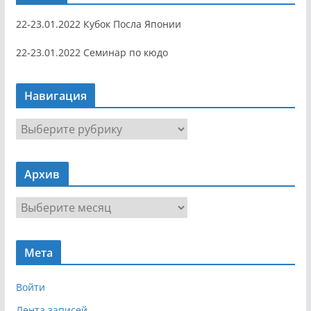
22-23.01.2022 Кубок Посла Японии
22-23.01.2022 Семинар по кюдо
Навигация
Н
а
в
Архив
и
г
А
а
р
ц
х
и
Мета
и
я
в
Войти
Лента записей