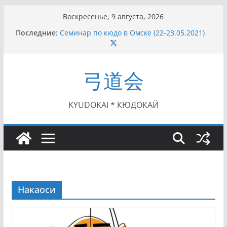
Перейти
Воскресенье, 9 августа, 2026
к
Последние:
Семинар по кюдо в Омске (22-23.05.2021)
содержимому
Чемпионат Росcии, Дёмино (2-5.09.2021)
II этап Кубка Московской области по Кюдо
/Сейдокан III (01.08.2021)
弓道会
II Кубок Посла Японии в России по Кюдо,
Орёл (25.07.2021)
I этап Кубка Московской области по Кюдо /
Сейдокан II (27.06.2021)
KYUDOKAI * КЮДОКАЙ
Накаоси