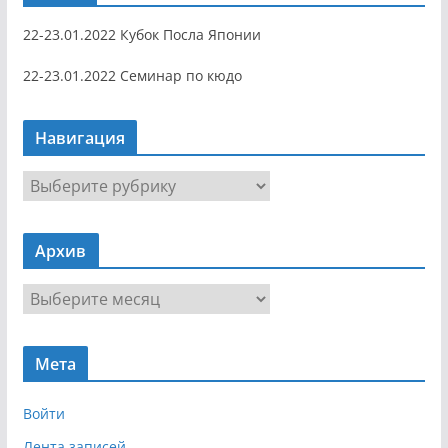
22-23.01.2022 Кубок Посла Японии
22-23.01.2022 Семинар по кюдо
Навигация
Н
а
в
Архив
и
г
А
а
р
ц
х
и
Мета
и
я
в
Войти
Лента записей