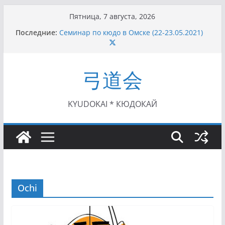
Перейти
Пятница, 7 августа, 2026
к
Последние:
Семинар по кюдо в Омске (22-23.05.2021)
содержимому
Чемпионат Росcии, Дёмино (2-5.09.2021)
II этап Кубка Московской области по Кюдо
/Сейдокан III (01.08.2021)
弓道会
II Кубок Посла Японии в России по Кюдо,
Орёл (25.07.2021)
I этап Кубка Московской области по Кюдо /
Сейдокан II (27.06.2021)
KYUDOKAI * КЮДОКАЙ
Ochi