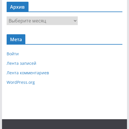
в
Архив
и
г
А
а
р
ц
х
и
Мета
и
я
в
Войти
Лента записей
Лента комментариев
WordPress.org