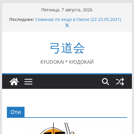
Перейти
Пятница, 7 августа, 2026
к
Последние:
Семинар по кюдо в Омске (22-23.05.2021)
содержимому
Чемпионат Росcии, Дёмино (2-5.09.2021)
II этап Кубка Московской области по Кюдо
/Сейдокан III (01.08.2021)
弓道会
II Кубок Посла Японии в России по Кюдо,
Орёл (25.07.2021)
I этап Кубка Московской области по Кюдо /
Сейдокан II (27.06.2021)
KYUDOKAI * КЮДОКАЙ
Оти