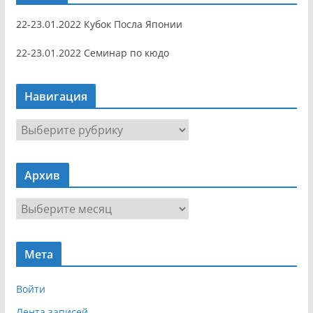
22-23.01.2022 Кубок Посла Японии
22-23.01.2022 Семинар по кюдо
Навигация
Н
а
в
Архив
и
г
А
а
р
ц
х
и
Мета
и
я
в
Войти
Лента записей