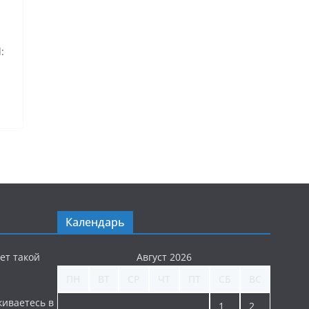
:
Календарь
ет такой
Август 2026
ПН
ВТ
СР
ЧТ
ПТ
СБ
ВС
киваетесь в
1
2