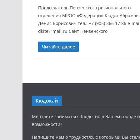
Председатель Пензенского регионального
отделения МРОО «Федерация Кюдо» Абрамов
Денис Борисович тел.: +7 (905) 366 17 86 e-mail
dkite@mail.ru Сайт Пензенского
Читайте далее
Кюдокай
Мечтаете заниматься Кюдо, но в Вашем городе н
возможности?
Напишите нам о трудностях, с которыми Вы стал