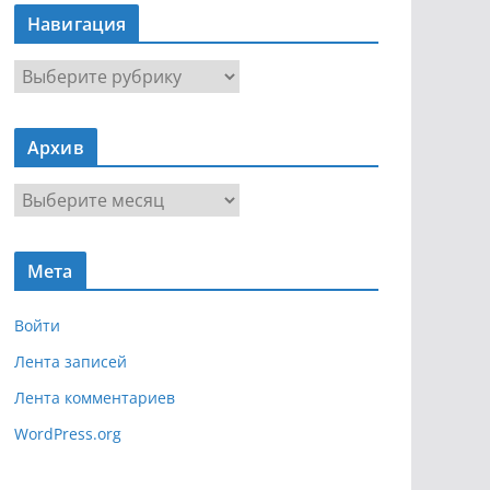
Навигация
Н
а
в
Архив
и
г
А
а
р
ц
х
и
Мета
и
я
в
Войти
Лента записей
Лента комментариев
WordPress.org