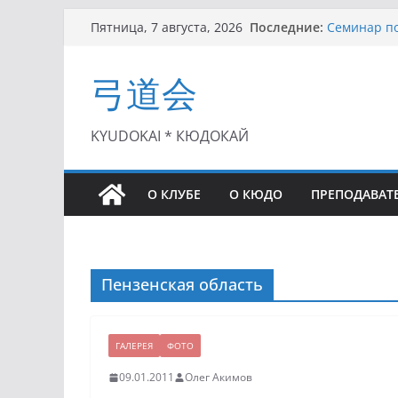
Перейти
Последние:
Семинар по
Пятница, 7 августа, 2026
к
Чемпионат 
II этап Куб
содержимому
弓道会
(01.08.2021)
II Кубок П
(25.07.2021)
I этап Кубк
KYUDOKAI * КЮДОКАЙ
(27.06.2021)
О КЛУБЕ
О КЮДО
ПРЕПОДАВАТ
Пензенская область
ГАЛЕРЕЯ
ФОТО
09.01.2011
Олег Акимов