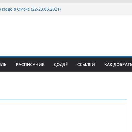
 кюдо в Омске (22-23.05.2021)
Росcии, Дёмино (2-5.09.2021)
ка Московской области по Кюдо /Сейдокан III
осла Японии в России по Кюдо, Орёл
а Московской области по Кюдо /Сейдокан II
ЕЛЬ
РАСПИСАНИЕ
ДОДЗЁ
ССЫЛКИ
КАК ДОБРАТ