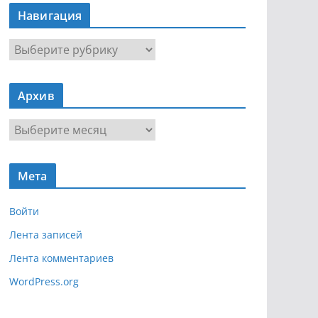
Навигация
Н
а
в
Архив
и
г
А
а
р
ц
х
и
Мета
и
я
в
Войти
Лента записей
Лента комментариев
WordPress.org