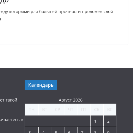
 между которыми для большей прочности проложен слой
в
Календарь
ет такой
Август 2026
ПН
ВТ
СР
ЧТ
ПТ
СБ
ВС
киваетесь в
1
2
3
4
5
6
7
8
9