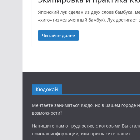
Японский лук сделан из двух слоев бамбука,
«хиго» (измельченный бамбук). Лук достигает 
Читайте далее
Кюдокай
Мечтаете заниматься Кюдо, но в Вашем городе н
возможности?
Напишите нам о трудностях, с которыми Вы стал
поисках информации, или пригласите наших