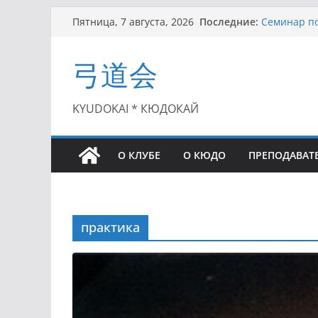
Перейти
Последние:
Семинар по
Пятница, 7 августа, 2026
к
Чемпионат 
II этап Куб
содержимому
弓道会
(01.08.2021)
II Кубок П
(25.07.2021)
I этап Кубк
KYUDOKAI * КЮДОКАЙ
(27.06.2021)
О КЛУБЕ
О КЮДО
ПРЕПОДАВАТ
практика