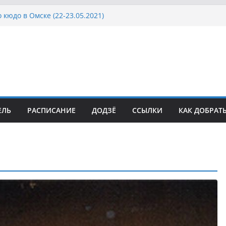
 кюдо в Омске (22-23.05.2021)
Росcии, Дёмино (2-5.09.2021)
ка Московской области по Кюдо /Сейдокан III
осла Японии в России по Кюдо, Орёл
а Московской области по Кюдо /Сейдокан II
ЕЛЬ
РАСПИСАНИЕ
ДОДЗЁ
ССЫЛКИ
КАК ДОБРАТ