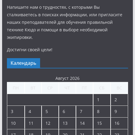
Напишите нам о трудностях, с которыми Вы
сталкиваетесь в поисках информации, или пригласите
наших преподавателей для обучения правильной
технике Кюдо и помощи в выборе необходимой
экипировки.
Достигни своей цели!
Календарь
Август 2026
ПН
ВТ
СР
ЧТ
ПТ
СБ
ВС
1
2
3
4
5
6
7
8
9
10
11
12
13
14
15
16
17
18
19
20
21
22
23