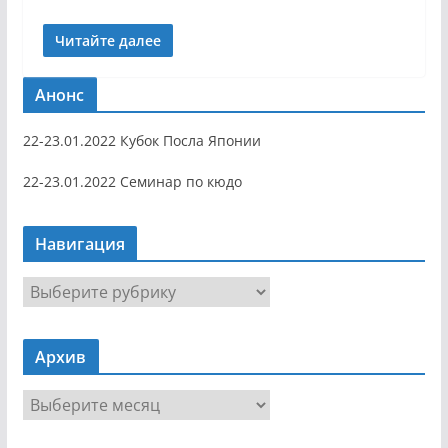
Читайте далее
Анонс
22-23.01.2022 Кубок Посла Японии
22-23.01.2022 Семинар по кюдо
Навигация
Н
а
в
Архив
и
г
А
а
р
ц