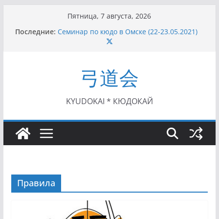
Перейти
Пятница, 7 августа, 2026
к
Последние:
Семинар по кюдо в Омске (22-23.05.2021)
содержимому
Чемпионат Росcии, Дёмино (2-5.09.2021)
II этап Кубка Московской области по Кюдо
/Сейдокан III (01.08.2021)
弓道会
II Кубок Посла Японии в России по Кюдо,
Орёл (25.07.2021)
I этап Кубка Московской области по Кюдо /
Сейдокан II (27.06.2021)
KYUDOKAI * КЮДОКАЙ
Правила