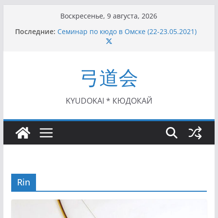
Перейти
Воскресенье, 9 августа, 2026
к
Последние:
Семинар по кюдо в Омске (22-23.05.2021)
содержимому
Чемпионат Росcии, Дёмино (2-5.09.2021)
II этап Кубка Московской области по Кюдо
/Сейдокан III (01.08.2021)
弓道会
II Кубок Посла Японии в России по Кюдо,
Орёл (25.07.2021)
I этап Кубка Московской области по Кюдо /
Сейдокан II (27.06.2021)
KYUDOKAI * КЮДОКАЙ
Rin