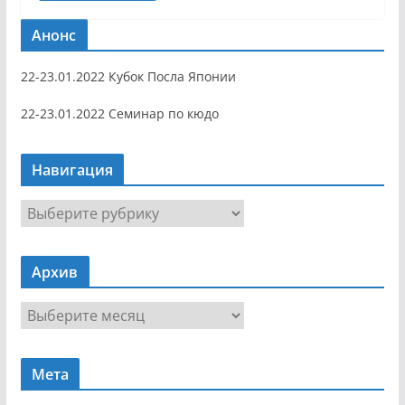
Анонс
22-23.01.2022 Кубок Посла Японии
22-23.01.2022 Семинар по кюдо
Навигация
Н
а
в
Архив
и
г
А
а
р
ц
х
и
Мета
и
я
в