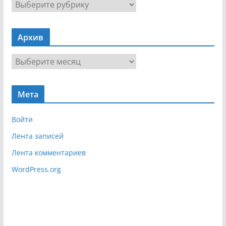
Н
а
в
Архив
и
г
А
а
р
ц
х
и
Мета
и
я
в
Войти
Лента записей
Лента комментариев
WordPress.org