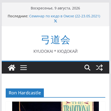
Перейти
Воскресенье, 9 августа, 2026
к
Последние:
Семинар по кюдо в Омске (22-23.05.2021)
содержимому
Чемпионат Росcии, Дёмино (2-5.09.2021)
II этап Кубка Московской области по Кюдо
/Сейдокан III (01.08.2021)
弓道会
II Кубок Посла Японии в России по Кюдо,
Орёл (25.07.2021)
I этап Кубка Московской области по Кюдо /
Сейдокан II (27.06.2021)
KYUDOKAI * КЮДОКАЙ
Ron Hardcastle