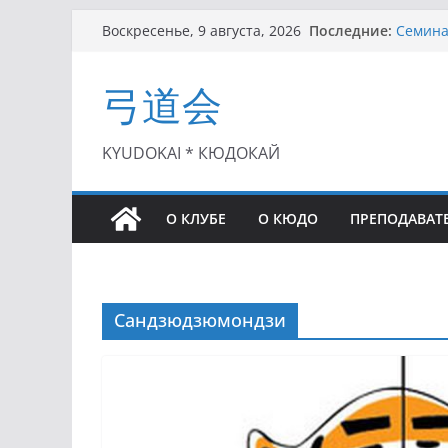
Перейти
Последние:
Семинар
Воскресенье, 9 августа, 2026
к
Чемпион
II этап
содержимому
弓道会
(01.08.
II Кубо
(25.07.
I этап 
KYUDOKAI * КЮДОКАЙ
(27.06.
О КЛУБЕ
О КЮДО
ПРЕПОДАВАТ
Сандзюдзюмондзи