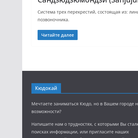
Система трех перекрестий, состоящая из: лин
позвоночника.
Читайте далее
Кюдокай
Мечтаете заниматься Кюдо, но в Вашем городе н
возможности?
Напишите нам о трудностях, с которыми Вы стал
поисках информации, или пригласите наших