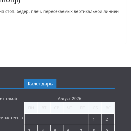
ия стоп, бедер, плеч, пересекаемых вертикальной линией
Календарь
ет такой
Август 2026
ПН
ВТ
СР
ЧТ
ПТ
СБ
ВС
киваетесь в
1
2
3
4
5
6
7
8
9