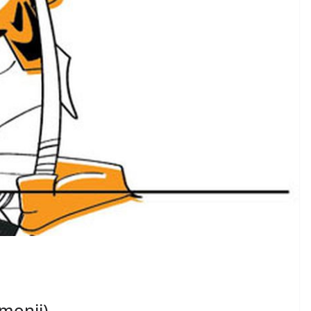
monji)