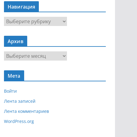
Навигация
Н
а
в
Архив
и
г
А
а
р
ц
х
и
Мета
и
я
в
Войти
Лента записей
Лента комментариев
WordPress.org