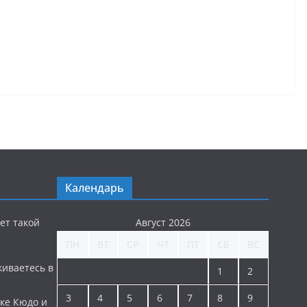
Календарь
ет такой
Август 2026
ПН
ВТ
СР
ЧТ
ПТ
СБ
ВС
киваетесь в
1
2
3
4
5
6
7
8
9
ке Кюдо и