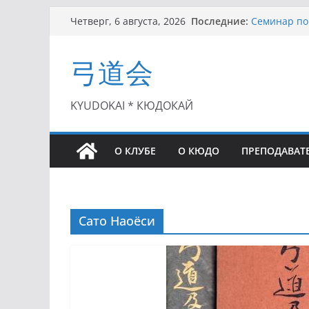
Перейти
Последние:
Семинар по 
Четверг, 6 августа, 2026
к
Чемпионат Р
II этап Куб
содержимому
弓道会
(01.08.2021)
II Кубок По
(25.07.2021)
I этап Кубк
KYUDOKAI * КЮДОКАЙ
(27.06.2021)
О КЛУБЕ
О КЮДО
ПРЕПОДАВАТ
Сато Наоёси