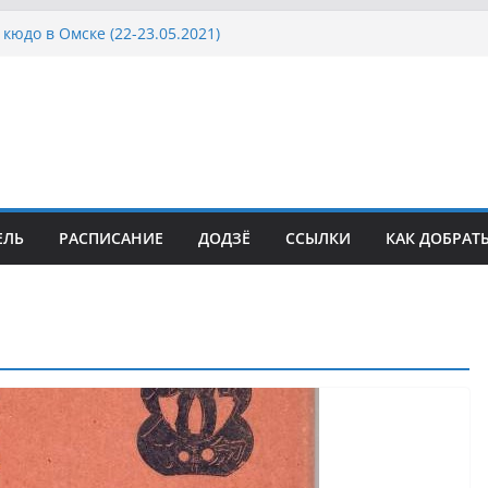
кюдо в Омске (22-23.05.2021)
осcии, Дёмино (2-5.09.2021)
ка Московской области по Кюдо /Сейдокан III
сла Японии в России по Кюдо, Орёл
а Московской области по Кюдо /Сейдокан II
ЕЛЬ
РАСПИСАНИЕ
ДОДЗЁ
ССЫЛКИ
КАК ДОБРАТ