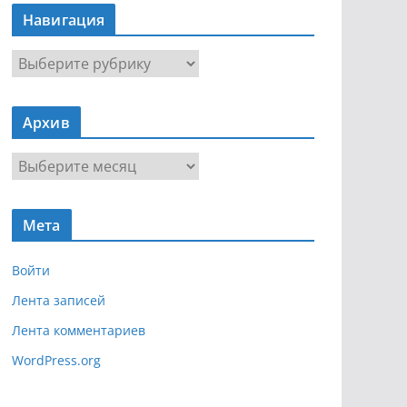
Навигация
Н
а
в
Архив
и
г
А
а
р
ц
х
и
Мета
и
я
в
Войти
Лента записей
Лента комментариев
WordPress.org