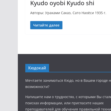
Kyudo oyobi Kyudo shi
Авторы: Ураками Сакаэ, Сато Наоёси 1935 г.
Читайте далее
Кюдокай
Мечтаете заниматься Кюдо, но в Вашем городе н
возможности?
Напишите нам о трудностях, с которыми Вы стал
поисках информации, или пригласите наших
преподавателей для обучения правильной техни