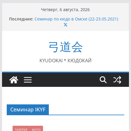
Перейти
Четверг, 6 августа, 2026
к
Последние:
Семинар по кюдо в Омске (22-23.05.2021)
содержимому
Чемпионат Росcии, Дёмино (2-5.09.2021)
II этап Кубка Московской области по Кюдо
/Сейдокан III (01.08.2021)
弓道会
II Кубок Посла Японии в России по Кюдо,
Орёл (25.07.2021)
I этап Кубка Московской области по Кюдо /
Сейдокан II (27.06.2021)
KYUDOKAI * КЮДОКАЙ
Семинар IKYF
ГАЛЕРЕЯ
ФОТО