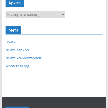
Архив
и
г
А
а
р
ц
х
и
Мета
и
я
в
Войти
Лента записей
Лента комментариев
WordPress.org