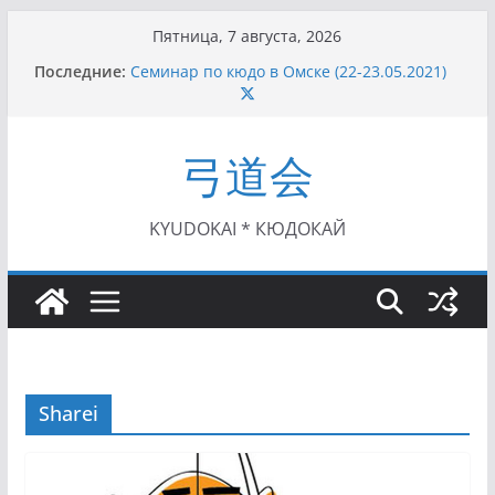
Перейти
Пятница, 7 августа, 2026
к
Последние:
Семинар по кюдо в Омске (22-23.05.2021)
содержимому
Чемпионат Росcии, Дёмино (2-5.09.2021)
II этап Кубка Московской области по Кюдо
/Сейдокан III (01.08.2021)
弓道会
II Кубок Посла Японии в России по Кюдо,
Орёл (25.07.2021)
I этап Кубка Московской области по Кюдо /
Сейдокан II (27.06.2021)
KYUDOKAI * КЮДОКАЙ
Sharei