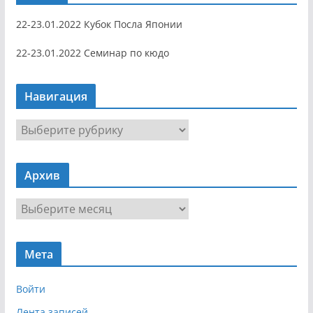
22-23.01.2022 Кубок Посла Японии
22-23.01.2022 Семинар по кюдо
Навигация
Н
а
в
Архив
и
г
А
а
р
ц
х
и
Мета
и
я
в
Войти
Лента записей