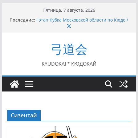
Перейти
Пятница, 7 августа, 2026
к
Последние:
I этап Кубка Московской области по Кюдо /
содержимому
Сейдокан II (27.06.2021)
Семинар по кюдо в Омске (22-23.05.2021)
Чемпионат Росcии, Дёмино (2-5.09.2021)
弓道会
II этап Кубка Московской области по Кюдо
/Сейдокан III (01.08.2021)
II Кубок Посла Японии в России по Кюдо,
Орёл (25.07.2021)
KYUDOKAI * КЮДОКАЙ
Сизентай