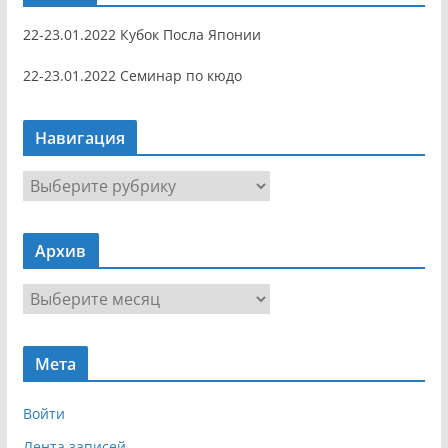
22-23.01.2022 Кубок Посла Японии
22-23.01.2022 Семинар по кюдо
Навигация
Н
а
в
Архив
и
г
А
а
р
ц
х
и
Мета
и
я
в
Войти
Лента записей