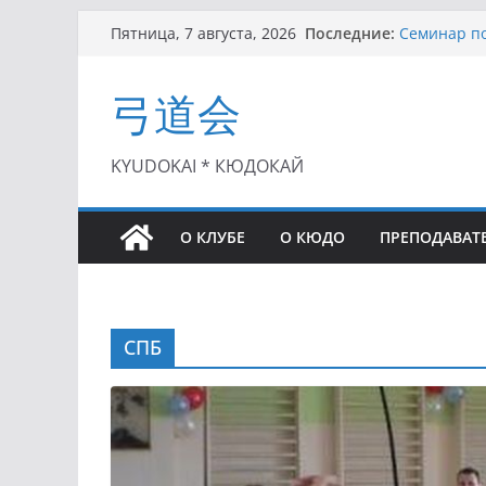
Перейти
Последние:
Семинар по
Пятница, 7 августа, 2026
к
Чемпионат 
II этап Куб
содержимому
弓道会
(01.08.2021)
II Кубок П
(25.07.2021)
I этап Кубк
KYUDOKAI * КЮДОКАЙ
(27.06.2021)
О КЛУБЕ
О КЮДО
ПРЕПОДАВАТ
СПБ