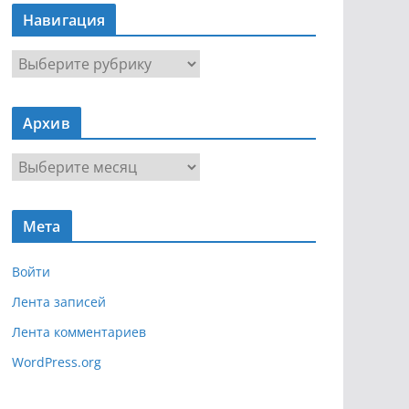
Навигация
Н
а
в
Архив
и
г
А
а
р
ц
х
и
Мета
и
я
в
Войти
Лента записей
Лента комментариев
WordPress.org