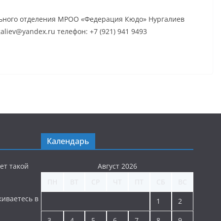
льного отделения МРОО «Федерация Кюдо» Нургалиев
galiev@yandex.ru телефон: +7 (921) 941 9493
Календарь
ет такой
Август 2026
ПН
ВТ
СР
ЧТ
ПТ
СБ
ВС
киваетесь в
1
2
3
4
5
6
7
8
9