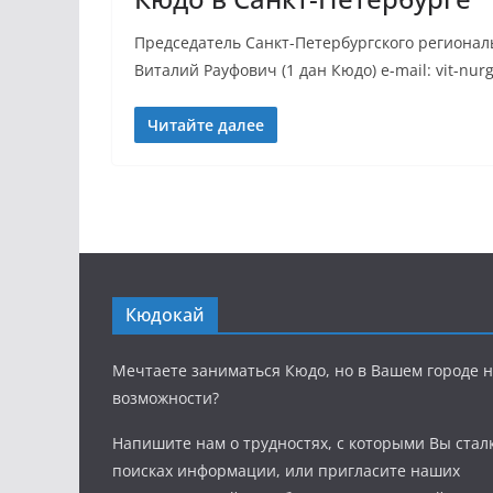
Председатель Санкт-Петербургского региона
Виталий Рауфович (1 дан Кюдо) e-mail: vit-nur
Читайте далее
Кюдокай
Мечтаете заниматься Кюдо, но в Вашем городе н
возможности?
Напишите нам о трудностях, с которыми Вы стал
поисках информации, или пригласите наших