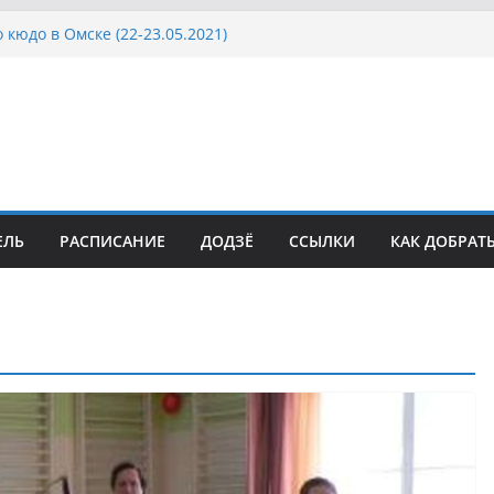
 кюдо в Омске (22-23.05.2021)
Росcии, Дёмино (2-5.09.2021)
ка Московской области по Кюдо /Сейдокан III
осла Японии в России по Кюдо, Орёл
а Московской области по Кюдо /Сейдокан II
ЕЛЬ
РАСПИСАНИЕ
ДОДЗЁ
ССЫЛКИ
КАК ДОБРАТ